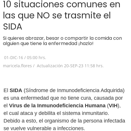
10 situaciones comunes en
las que NO se trasmite el
SIDA
Si quieres abrazar, besar o compartir la comida con
alguien que tiene la enfermedad ¡hazlo!
01-DIC-16
/
05:00 hrs.
maricela.flores /
Actualización
20-SEP-23
11:58 hrs.
El
SIDA
(Síndrome de Inmunodeficiencia Adquirida)
es una enfermedad que no tiene cura, causada por
el
Virus de la Inmunodeficiencia Humana
(
VIH
),
el cual ataca y debilita el sistema inmunitario.
Debido a esto, el organismo de la persona infectada
se vuelve vulnerable a infecciones.