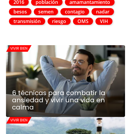
2016
población
amamantamiento
besos
semen
contagio
nadar
transmisión
riesgo
OMS
VIH
VIVIR BIEN
6 técnicas para combatir la
ansiedad y vivir una vida en
calma
VIVIR BIEN