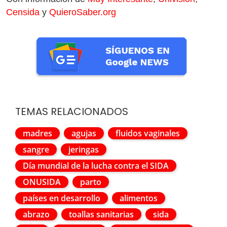
Censida
y
QuieroSaber.org
TEMAS RELACIONADOS
madres
agujas
fluidos vaginales
sangre
jeringas
Día mundial de la lucha contra el SIDA
ONUSIDA
parto
países en desarrollo
alimentos
abrazo
toallas sanitarias
sida