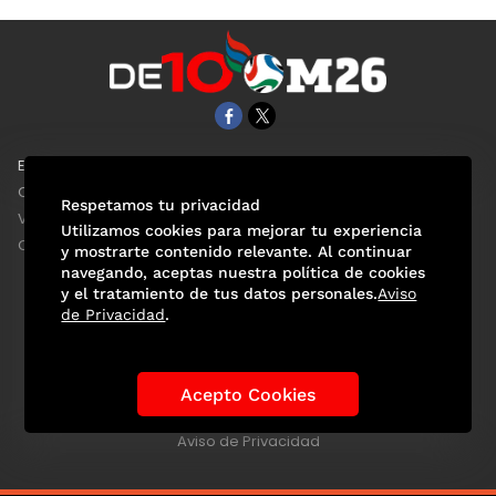
EL UNIVERSAL
Aviso Oportuno
Clase
Obituarios
Respetamos tu privacidad
ViveUSA
Consultas
Utilizamos cookies para mejorar tu experiencia
Confabulario
y mostrarte contenido relevante. Al continuar
navegando, aceptas nuestra política de cookies
y el tratamiento de tus datos personales.
Aviso
de Privacidad
.
Selección Mexicana
Actualidad Mundialista
Historia de los Mundiales
Lo viral
Anécdotas Mundialistas
Acepto Cookies
Las Sedes
Las Figuras
Tendencias
Directorio
Consultas
Aviso de Privacidad