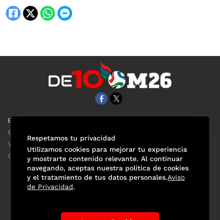
EL UNIVERSAL
Aviso Oportuno
Clase
Obituarios
Respetamos tu privacidad
ViveUSA
Consultas
Utilizamos cookies para mejorar tu experiencia
Confabulario
y mostrarte contenido relevante. Al continuar
navegando, aceptas nuestra política de cookies
y el tratamiento de tus datos personales.
Aviso
de Privacidad
.
Selección Mexicana
Actualidad Mundialista
Historia de los Mundiales
Lo viral
Anécdotas Mundialistas