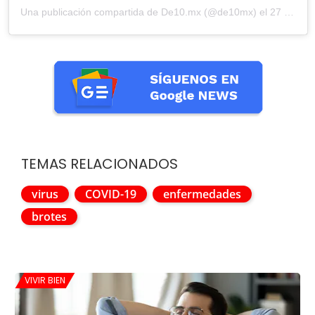
Una publicación compartida de De10.mx (@de10mx)
el 27 Mar, 2020 a las 11:00 PDT
TEMAS RELACIONADOS
virus
COVID-19
enfermedades
brotes
VIVIR BIEN