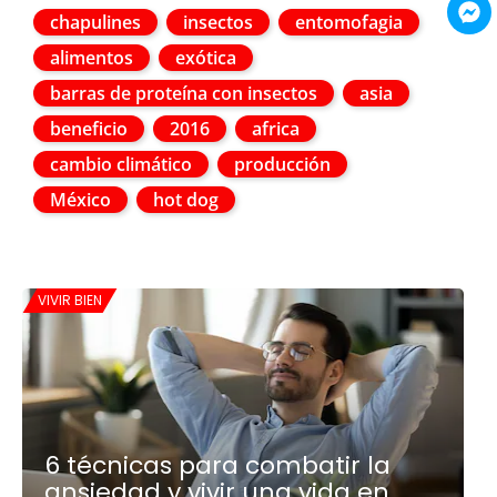
chapulines
insectos
entomofagia
alimentos
exótica
barras de proteína con insectos
asia
beneficio
2016
africa
cambio climático
producción
México
hot dog
VIVIR BIEN
6 técnicas para combatir la
ansiedad y vivir una vida en