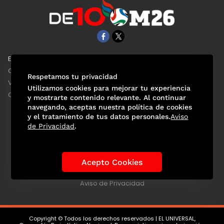
EL UNIVERSAL
Aviso Oportuno
Clase
Obituarios
Respetamos tu privacidad
ViveUSA
Consultas
Utilizamos cookies para mejorar tu experiencia
Confabulario
y mostrarte contenido relevante. Al continuar
navegando, aceptas nuestra política de cookies
y el tratamiento de tus datos personales.
Aviso
de Privacidad
.
Selección Mexicana
Actualidad Mundialista
Historia de los Mundiales
Lo viral
Anécdotas Mundialistas
Acepto Cookies
Las Sedes
Las Figuras
Tendencias
Directorio
Consultas
Aviso de Privacidad
Copyright © Todos los derechos reservados | EL UNIVERSAL,