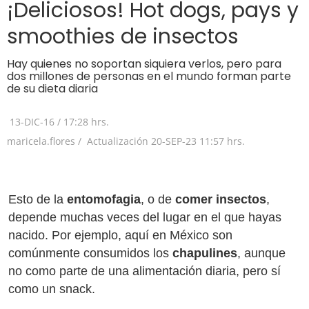
¡Deliciosos! Hot dogs, pays y
smoothies de insectos
Hay quienes no soportan siquiera verlos, pero para
dos millones de personas en el mundo forman parte
de su dieta diaria
13-DIC-16
/
17:28 hrs.
maricela.flores /
Actualización
20-SEP-23
11:57 hrs.
Esto de la
entomofagia
, o de
comer insectos
,
depende muchas veces del lugar en el que hayas
nacido. Por ejemplo, aquí en México son
comúnmente consumidos los
chapulines
, aunque
no como parte de una alimentación diaria, pero sí
como un snack.