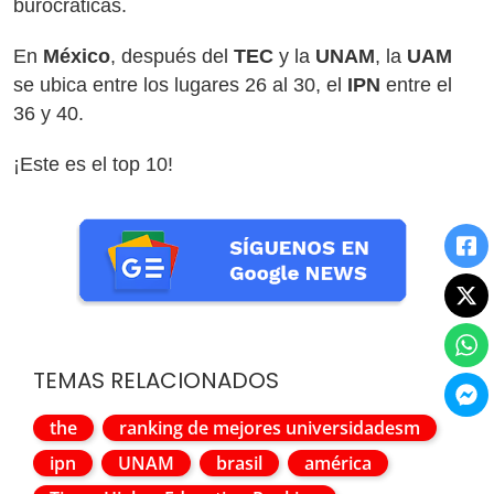
burocráticas.
En
México
, después del
TEC
y la
UNAM
, la
UAM
se ubica entre los lugares 26 al 30, el
IPN
entre el
36 y 40.
¡Este es el top 10!
TEMAS RELACIONADOS
the
ranking de mejores universidadesm
ipn
UNAM
brasil
américa