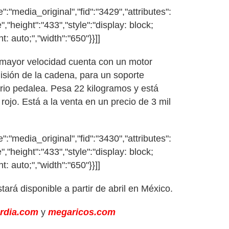
:"media_original","fid":"3429","attributes":
","height":"433","style":"display: block;
t: auto;","width":"650"}}]]
mayor velocidad cuenta con un motor
misión de la cadena, para un soporte
ario pedalea. Pesa 22 kilogramos y está
 rojo. Está a la venta en un precio de 3 mil
:"media_original","fid":"3430","attributes":
","height":"433","style":"display: block;
t: auto;","width":"650"}}]]
tará disponible a partir de abril en México.
rdia.com
y
megaricos.com