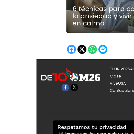
6 técnicas para c
la ansiedad y vivir
en calma
EL UNIVERSA
Clase
ViveUSA
Confabulari
Respetamos tu privacidad
Utilizamos cookies para mejorar tu e