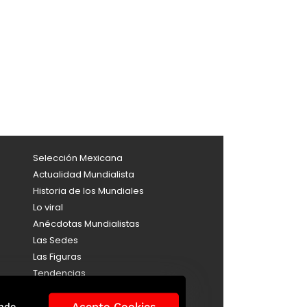
Selección Mexicana
Actualidad Mundialista
Historia de los Mundiales
Lo viral
Anécdotas Mundialistas
Las Sedes
Las Figuras
Tendencias
Directorio
Consultas
Acepto Cookies
ndo,