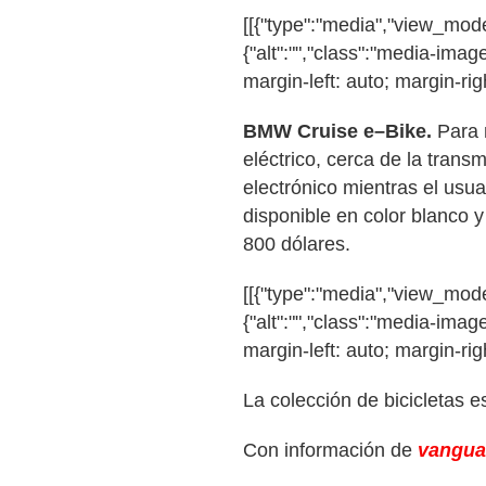
[[{"type":"media","view_mode"
{"alt":"","class":"media-image
margin-left: auto; margin-righ
BMW Cruise e–Bike.
Para 
eléctrico, cerca de la trans
electrónico mientras el usu
disponible en color blanco y
800 dólares.
[[{"type":"media","view_mode"
{"alt":"","class":"media-image
margin-left: auto; margin-righ
La colección de bicicletas es
Con información de
vangua