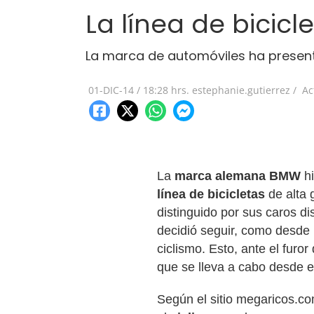
La línea de bicic
La marca de automóviles ha present
01-DIC-14
/
18:28 hrs.
estephanie.gutierrez /
Ac
La
marca alemana BMW
hi
línea de bicicletas
de alta 
distinguido por sus caros d
decidió seguir, como desde
ciclismo. Esto, ante el fur
que se lleva a cabo desde 
Según el sitio megaricos.c