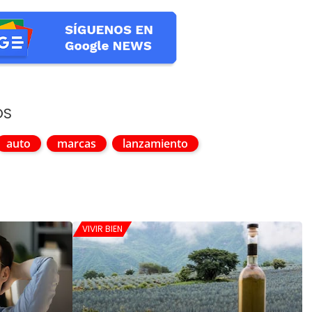
OS
auto
marcas
lanzamiento
VIVIR BIEN