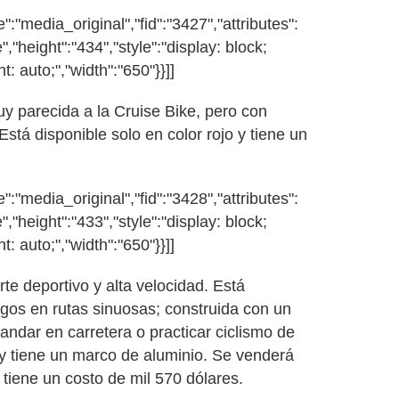
:"media_original","fid":"3427","attributes":
","height":"434","style":"display: block;
t: auto;","width":"650"}}]]
y parecida a la Cruise Bike, pero con
stá disponible solo en color rojo y tiene un
:"media_original","fid":"3428","attributes":
","height":"433","style":"display: block;
t: auto;","width":"650"}}]]
te deportivo y alta velocidad. Está
rgos en rutas sinuosas; construida con un
 andar en carretera o practicar ciclismo de
y tiene un marco de aluminio. Se venderá
 tiene un costo de mil 570 dólares.