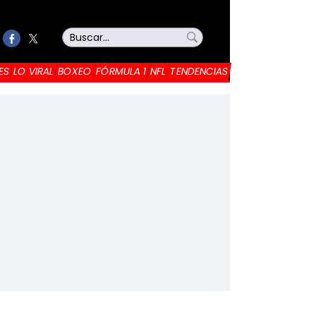
ES
LO VIRAL
BOXEO
FÓRMULA 1
NFL
TENDENCIAS