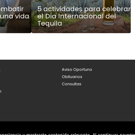
ombatir
5 actividades para celebrar
 una vida
el Día Internacional del
Tequila
L
Aviso Oportuno
Obituarios
Consultas
o
xperiencia y mostrarte contenido relevante. Al continuar navega