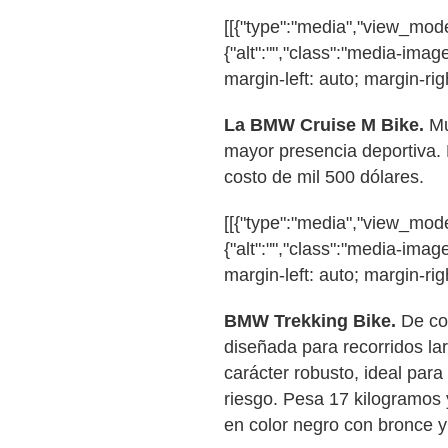
[[{"type":"media","view_mode"
{"alt":"","class":"media-image
margin-left: auto; margin-righ
La BMW Cruise M Bike.
Mu
mayor presencia deportiva. E
costo de mil 500 dólares.
[[{"type":"media","view_mode"
{"alt":"","class":"media-image
margin-left: auto; margin-righ
BMW Trekking Bike.
De cor
diseñada para recorridos la
carácter robusto, ideal para
riesgo. Pesa 17 kilogramos 
en color negro con bronce y