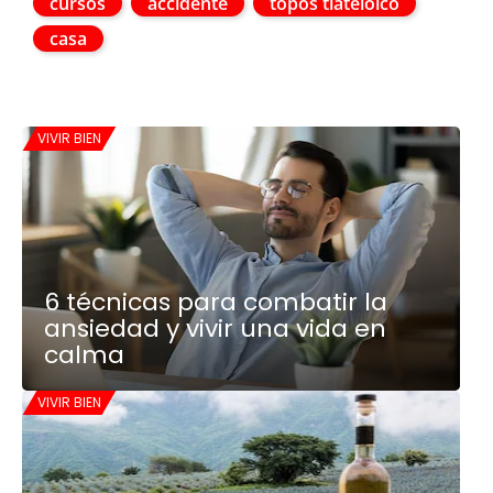
cursos
accidente
topos tlatelolco
casa
VIVIR BIEN
6 técnicas para combatir la
ansiedad y vivir una vida en
calma
VIVIR BIEN