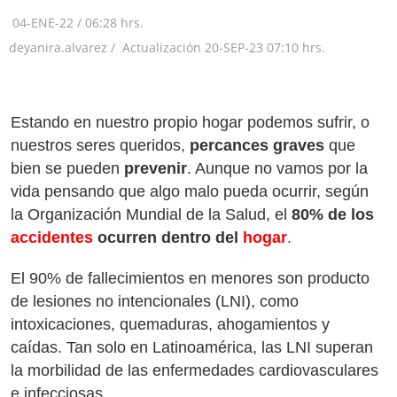
04-ENE-22
/
06:28 hrs.
deyanira.alvarez /
Actualización
20-SEP-23
07:10 hrs.
Estando en nuestro propio hogar podemos sufrir, o
nuestros seres queridos,
percances graves
que
bien se pueden
prevenir
. Aunque no vamos por la
vida pensando que algo malo pueda ocurrir, según
la Organización Mundial de la Salud, el
80% de los
accidentes
ocurren dentro del
hogar
.
El 90% de fallecimientos en menores son producto
de lesiones no intencionales (LNI), como
intoxicaciones, quemaduras, ahogamientos y
caídas. Tan solo en Latinoamérica, las LNI superan
la morbilidad de las enfermedades cardiovasculares
e infecciosas.