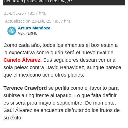
del boxeo profesional. Foto: Imago7
23-ENE-25
/
18:37 hrs.
Actualización
23-ENE-25
18:37 hrs.
Arturo Mendoza
VER PERFIL
Como cada año, todos los amantes el box están a
la expectativa sobre quién será el nuevo rival del
Canelo Álvarez.
Sus seguidores desean ver una
sola pelea: contra David Benavidez, aunque parece
que el mexicano tiene otros planes.
Terence Crawford
se perfila como el favorito para
subirse a ring frente al tapatío. Lo que falta definir
es si será para mayo o septiembre. De momento,
Saúl Álvarez se encuentra disfrutando los frutos de
su éxito.