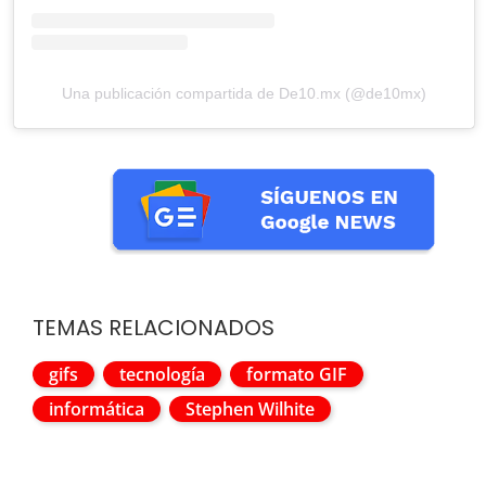
Una publicación compartida de De10.mx (@de10mx)
TEMAS RELACIONADOS
gifs
tecnología
formato GIF
informática
Stephen Wilhite