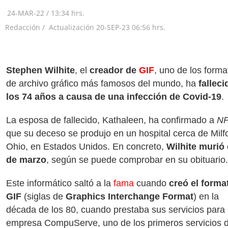
24-MAR-22
/
13:34 hrs.
Redacción /
Actualización
20-SEP-23
06:56 hrs.
Stephen Wilhite
, el
creador de
GIF
, uno de los forma
de archivo gráfico más famosos del mundo, ha
falleci
los 74 años a causa de una infección de Covid-19
.
La esposa de fallecido, Kathaleen, ha confirmado a
N
que su deceso se produjo en un hospital cerca de Milf
Ohio, en Estados Unidos. En concreto,
Wilhite murió 
de marzo
, según se puede comprobar en su obituario.
Este informático saltó a la
fama
cuando
creó el forma
GIF
(siglas de
Graphics Interchange Format
) en la
década de los 80, cuando prestaba sus servicios para 
empresa CompuServe, uno de los primeros servicios 