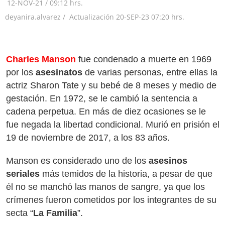
12-NOV-21
/
09:12 hrs.
deyanira.alvarez /
Actualización
20-SEP-23
07:20 hrs.
Charles Manson
fue condenado a muerte en 1969
por los
asesinatos
de varias personas, entre ellas la
actriz Sharon Tate y su bebé de 8 meses y medio de
gestación. En 1972, se le cambió la sentencia a
cadena perpetua. En más de diez ocasiones se le
fue negada la libertad condicional. Murió en prisión el
19 de noviembre de 2017, a los 83 años.
Manson es considerado uno de los
asesinos
seriales
más temidos de la historia, a pesar de que
él no se manchó las manos de sangre, ya que los
crímenes fueron cometidos por los integrantes de su
secta “
La Familia
”.