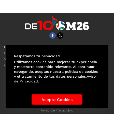
EL UNIVERSAL
Aviso Oportuno
Clase
Obituarios
Respetamos tu privacidad
ViveUSA
Consultas
Utilizamos cookies para mejorar tu experiencia
Confabulario
y mostrarte contenido relevante. Al continuar
navegando, aceptas nuestra política de cookies
y el tratamiento de tus datos personales.
Aviso
de Privacidad
.
Selección Mexicana
Actualidad Mundialista
Historia de los Mundiales
Lo viral
Anécdotas Mundialistas
Acepto Cookies
Las Sedes
Las Figuras
Tendencias
Directorio
Consultas
Aviso de Privacidad