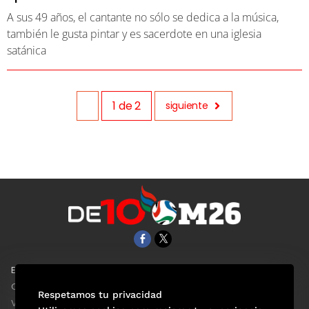
A sus 49 años, el cantante no sólo se dedica a la música,
también le gusta pintar y es sacerdote en una iglesia
satánica
1
de
2
siguiente
EL UNIVERSAL
Aviso Oportuno
Clase
Obituarios
Respetamos tu privacidad
ViveUSA
Consultas