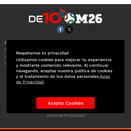
EL UNIVERSAL
Aviso Oportuno
Clase
Obituarios
Respetamos tu privacidad
ViveUSA
Consultas
Utilizamos cookies para mejorar tu experiencia
Confabulario
y mostrarte contenido relevante. Al continuar
navegando, aceptas nuestra política de cookies
y el tratamiento de tus datos personales.
Aviso
de Privacidad
.
Selección Mexicana
Actualidad Mundialista
Historia de los Mundiales
Lo viral
Anécdotas Mundialistas
Acepto Cookies
Las Sedes
Las Figuras
Tendencias
Directorio
Consultas
Aviso de Privacidad