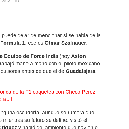
3
09:51 hrs.
 puede dejar de mencionar si se habla de la
n
Fórmula 1
, ese es
Otmar Szafnauer
.
e Equipo de Force India
(hoy
Aston
 trabajó mano a mano con el piloto mexicano
mpulsores antes de que el de
Guadalajara
tórica de la F1 coquetea con Checo Pérez
 Bull
ninguna escudería, aunque se rumora que
 mientras su futuro se define, visitó el
ríguez
y habló del ambiente que hay en el