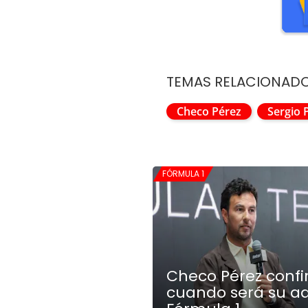
TEMAS RELACIONAD
Checo Pérez
Sergio 
FÓRMULA 1
Checo Pérez conf
cuando será su ad