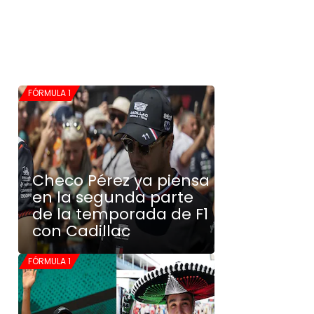
FÓRMULA 1
Checo Pérez ya piensa
en la segunda parte
de la temporada de F1
con Cadillac
FÓRMULA 1