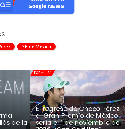
OS
Pérez
GP de México
FÓRMULA 1
El regreso de Checo Pérez
irma
al Gran Premio de México
iós de la
sería el 1 de noviembre de