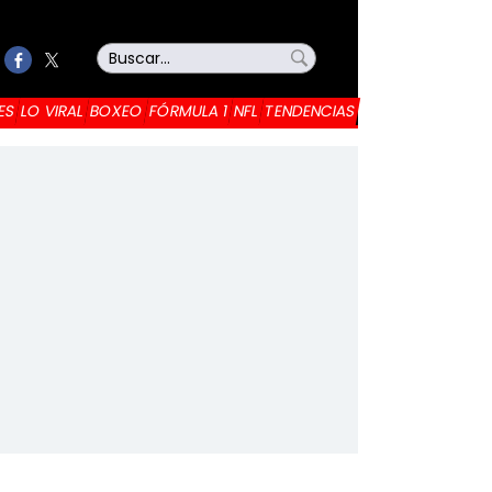
ES
LO VIRAL
BOXEO
FÓRMULA 1
NFL
TENDENCIAS