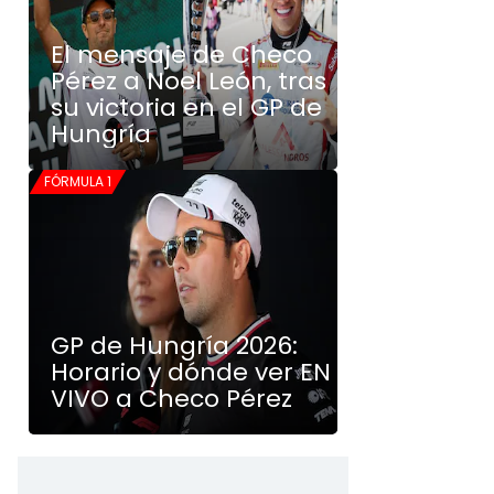
El mensaje de Checo
Pérez a Noel León, tras
su victoria en el GP de
Hungría
FÓRMULA 1
GP de Hungría 2026:
Horario y dónde ver EN
VIVO a Checo Pérez