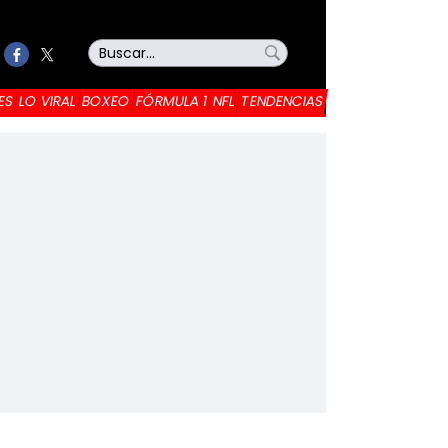
ES
LO VIRAL
BOXEO
FÓRMULA 1
NFL
TENDENCIAS