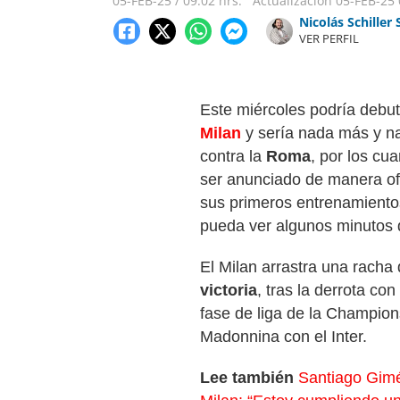
05-FEB-25
/
09:02 hrs.
Actualización
05-FEB-25
Nicolás Schiller 
VER PERFIL
Este miércoles podría debu
Milan
y sería nada más y n
contra la
Roma
, por los cu
ser anunciado de manera ofi
sus primeros entrenamiento
pueda ver algunos minutos 
El Milan arrastra una racha
victoria
, tras la derrota co
fase de liga de la Champion
Madonnina con el Inter.
Lee también
Santiago Gimé