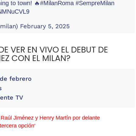
ing to town! 🔥
#MilanRoma
#SempreMilan
CcNMNuCVL9
milan)
February 5, 2025
 VER EN VIVO EL DEBUT DE
EZ CON EL MILAN?
 de febrero
s
iente TV
Raúl Jiménez y Henry Martín por delante
 tercera opción'