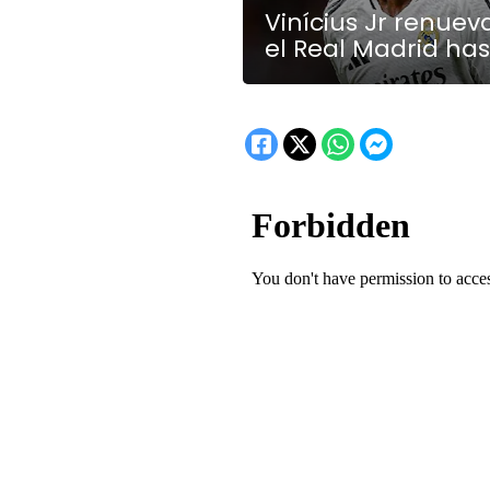
Vinícius Jr renuev
el Real Madrid has