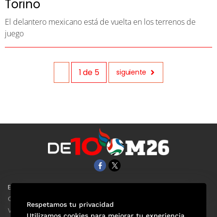
Torino
El delantero mexicano está de vuelta en los terrenos de
juego
1
de
5
siguiente
EL UNIVERSAL
Aviso Oportuno
Clase
Obituarios
Respetamos tu privacidad
ViveUSA
Consultas
Utilizamos cookies para mejorar tu experiencia