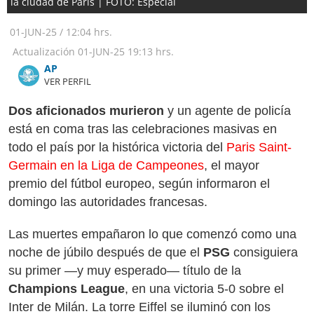
la ciudad de Paris | FOTO: Especial
01-JUN-25
/
12:04 hrs.
Actualización
01-JUN-25
19:13 hrs.
AP
VER PERFIL
Dos aficionados murieron
y un agente de policía
está en coma tras las celebraciones masivas en
todo el país por la histórica victoria del
Paris Saint-
Germain en la Liga de Campeones
, el mayor
premio del fútbol europeo, según informaron el
domingo las autoridades francesas.
Las muertes empañaron lo que comenzó como una
noche de júbilo después de que el
PSG
consiguiera
su primer —y muy esperado— título de la
Champions League
, en una victoria 5-0 sobre el
Inter de Milán. La torre Eiffel se iluminó con los