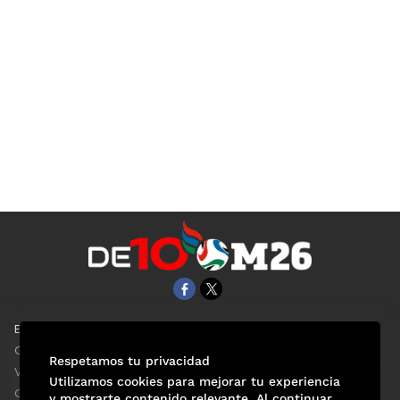
EL UNIVERSAL
Aviso Oportuno
Clase
Obituarios
Respetamos tu privacidad
ViveUSA
Consultas
Utilizamos cookies para mejorar tu experiencia
Confabulario
y mostrarte contenido relevante. Al continuar