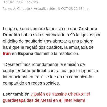
13-OCT-23
/
11:26 hrs.
Renzo A. Chiquto /
Actualización
13-OCT-23
22:15 hrs.
Luego de que corriera la noticia de que
Cristiano
Ronaldo
había sido sentenciado a 99 latigazos por
el delito de ‘adulterio’ tras abrazar a una pintora
iraní que le regaló dos cuadros, la embajada de
Irán
en
España
desmintió la resolución.
“Desmentimos rotundamente la emisión de
cualquier
fallo judicial
contra cualquier deportista
internacional en Irán” se lee en un comunicado
compartido en redes sociales.
Leer también
¿Quién es Yassine Cheuko? el
guardaespaldas de Messi en el Inter Miami