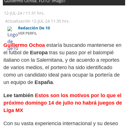
Guillermo Ochoa. FOTO: Imago7
12-JUL-24
/
11:31 hrs.
Actualización
12-JUL-24
11:35 hrs.
Redacción De 10
VER PERFIL
Guillermo Ochoa
estaría buscando mantenerse en
el futbol de
Europa
tras su paso por el balompié
italiano con la Salernitana, y de acuerdo a reportes
de varios medios, el portero ha sido identificado
como un candidato ideal para ocupar la portería de
un equipo de
España
.
Lee también
Estos son los motivos por lo que el
próximo domingo 14 de julio no habrá juegos de
Liga MX
Con su vasta experiencia internacional y su deseo