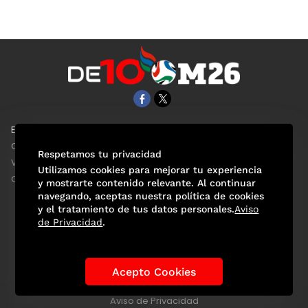
EL UNIVERSAL
Aviso Oportuno
Clase
Obituarios
Respetamos tu privacidad
ViveUSA
Consultas
Utilizamos cookies para mejorar tu experiencia
Confabulario
y mostrarte contenido relevante. Al continuar
navegando, aceptas nuestra política de cookies
y el tratamiento de tus datos personales.
Aviso
de Privacidad
.
Selección Mexicana
Actualidad Mundialista
Historia de los Mundiales
Lo viral
Anécdotas Mundialistas
Acepto Cookies
Las Sedes
Las Figuras
Tendencias
Directorio
Consultas
Aviso de Privacidad