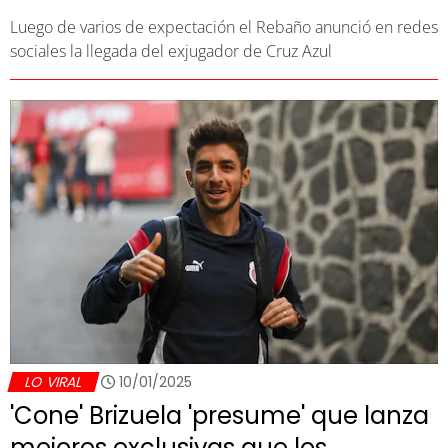
Luego de varios de expectación el Rebaño anunció en redes
sociales la llegada del exjugador de Cruz Azul
LO VIRAL
10/01/2025
'Cone' Brizuela 'presume' que lanza
mejores exclusivas que los