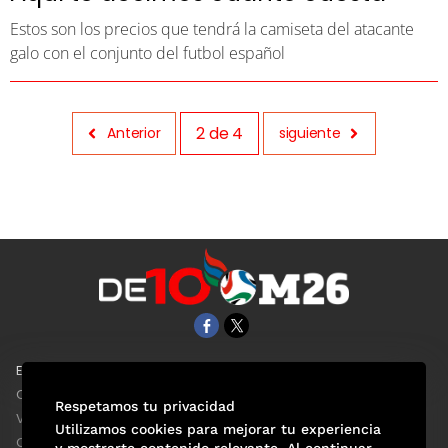
Estos son los precios que tendrá la camiseta del atacante
galo con el conjunto del futbol español
2
de
4
Anterior
siguiente
EL UNIVERSAL
Aviso Oportuno
Clase
Obituarios
Respetamos tu privacidad
ViveUSA
Consultas
Utilizamos cookies para mejorar tu experiencia
Confabulario