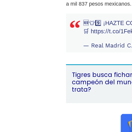
a mil 837 pesos mexicanos.
🆕👕9️⃣ ¡HAZTE
🛒
https://t.co/1F
— Real Madrid C
Tigres busca ficha
campeón del mund
trata?