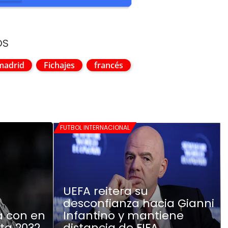
OS
madrid
Fichajes
francés
FUTBOL INTERNACIONAL
UEFA reitera su
desconfianza hacia Gianni
a con en
Infantino y mantiene
ta 2032
distancia de FIFA