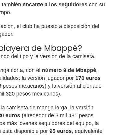
ue también
encante a los seguidores
con su
ampo.
ación, el club ha puesto a disposición del
gador.
 playera de Mbappé?
do del tipo y la versión de la camiseta.
anga corta, con el
número 9 de Mbappé
,
lidades: la versión jugador por
170 euros
 pesos mexicanos) y la versión aficionado
mil 320 pesos mexicanos).
 la camiseta de manga larga, la versión
80 euros
(alrededor de 3 mil 481 pesos
os más jóvenes seguidores del equipo, la
é
está disponible por
95 euros
, equivalente