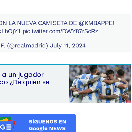
 CON LA NUEVA CAMISETA DE
@KMBAPPE
!
ekLhOjY1
pic.twitter.com/DWY87rScRz
.F. (@realmadrid)
July 11, 2024
r a un jugador
o ¿De quién se