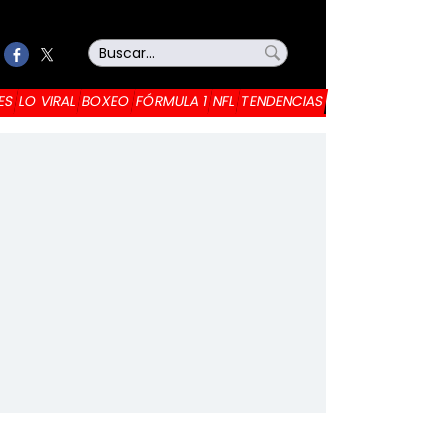
ES
LO VIRAL
BOXEO
FÓRMULA 1
NFL
TENDENCIAS