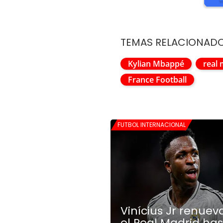
TEMAS RELACIONAD
Kylian Mbappé
real 
France Football
FUTBOL INTERNACIONAL
Vinícius Jr renuev
el Real Madrid has