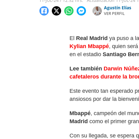
11-JUL-24
/
12:52 hrs.
Actualización
11-JUL-24
1
Agustín Elías
VER PERFIL
El
Real Madrid
ya puso a la
Kylian Mbappé
, quien será
en el estadio
Santiago Ber
Lee también
Darwin Núñez 
cafetaleros durante la br
Este evento tan esperado pr
ansiosos por dar la bienveni
Mbappé
, campeón del mund
Madrid
como el primer gran 
Con su llegada, se espera qu