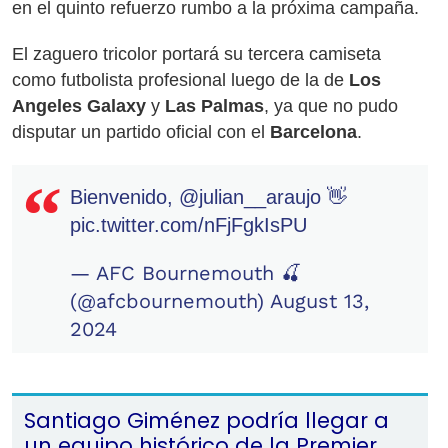
en el quinto refuerzo rumbo a la próxima campaña.
El zaguero tricolor portará su tercera camiseta
como futbolista profesional luego de la de
Los
Angeles Galaxy
y
Las Palmas
, ya que no pudo
disputar un partido oficial con el
Barcelona
.
Bienvenido,
@julian__araujo
👋
pic.twitter.com/nFjFgkIsPU
— AFC Bournemouth 🍒
(@afcbournemouth)
August 13,
2024
Santiago Giménez podría llegar a
un equipo histórico de la Premier