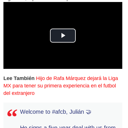
Play
Video
Lee También
Hijo de Rafa Márquez dejará la Liga
MX para tener su primera experiencia en el futbol
del extranjero
Welcome to
#afcb
, Julián 🤝
He signs a five-year deal with us from