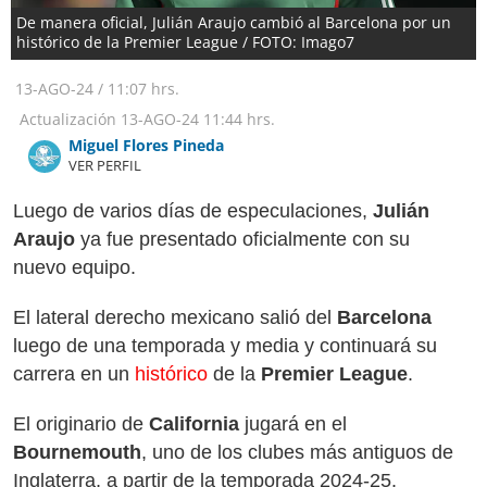
De manera oficial, Julián Araujo cambió al Barcelona por un
histórico de la Premier League / FOTO: Imago7
13-AGO-24
/
11:07 hrs.
Actualización
13-AGO-24
11:44 hrs.
Miguel Flores Pineda
VER PERFIL
Luego de varios días de especulaciones,
Julián
Araujo
ya fue presentado oficialmente con su
nuevo equipo.
El lateral derecho mexicano salió del
Barcelona
luego de una temporada y media y continuará su
carrera en un
histórico
de la
Premier League
.
El originario de
California
jugará en el
Bournemouth
​, uno de los clubes más antiguos de
Inglaterra, a partir de la temporada 2024-25.