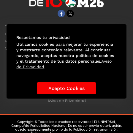
EL UNIVERSAL
Aviso Oportuno
Clase
Obituarios
Respetamos tu privacidad
ViveUSA
Consultas
Utilizamos cookies para mejorar tu experiencia
Confabulario
y mostrarte contenido relevante. Al continuar
navegando, aceptas nuestra política de cookies
y el tratamiento de tus datos personales.
Aviso
de Privacidad
.
Selección Mexicana
Actualidad Mundialista
Historia de los Mundiales
Lo viral
Anécdotas Mundialistas
Acepto Cookies
Las Sedes
Las Figuras
Tendencias
Directorio
Consultas
Aviso de Privacidad
Copyright © Todos los derechos reservados | EL UNIVERSAL,
Compañía Periodística Nacional. De no existir previa autorización,
queda expresamente prohibida la Publicación, retransmisión,