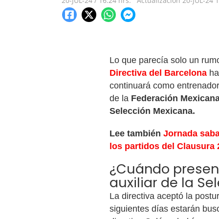
20-JUL-24
/
16:24 hrs.
Actualización
20-JUL-24
1
Lo que parecía solo un rumo
Directiva del Barcelona
ha
continuará como entrenado
de la
Federación Mexican
Selección Mexicana.
Lee también
Jornada saba
los partidos del Clausura
¿Cuándo presen
auxiliar de la S
La directiva aceptó la post
siguientes días estarán bus