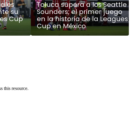
ales
Toluca supera a los Seattle
nte su
Sounders; el primer juego
ues Cup
en la historia de la Leagues
Cup en México