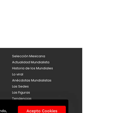
Selección Mexicana
Actualidad Mundialista
Historia de los Mundiales
Lo viral
Anécdotas Mundialistas
Las Sedes
Las Figuras
Tendencias
Directorio
Acepto Cookies
Consultas
ndo,