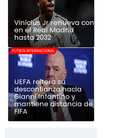
Vinícius Jr renueva con
en el Real Madrid
hasta 2032
FUTBOL INTERNACIONAL
UEFA reitera su
desconfianza hacia
Gianni Infantino y
mantiene distancia de
FIFA