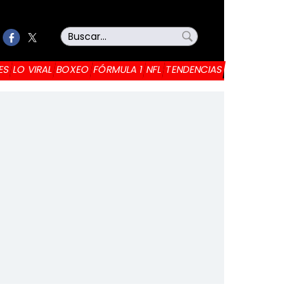
ES
LO VIRAL
BOXEO
FÓRMULA 1
NFL
TENDENCIAS