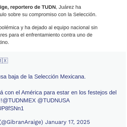
ige, reportero de TUDN
, Juárez ha
título sobre su compromiso con la Selección.
polémica y ha dejado al equipo nacional sin
ares para el enfrentamiento contra uno de
tino.
🇽
a baja de la Selección Mexicana.
rá con el América para estar en los festejos del
!
@TUDNMEX
@TUDNUSA
7UP8fSNn1
 (@GibranAraige)
January 17, 2025