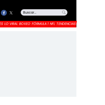
ES
LO VIRAL
BOXEO
FÓRMULA 1
NFL
TENDENCIAS