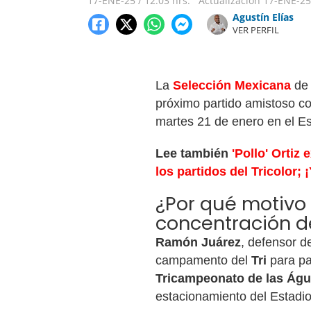
17-ENE-25
/
12:03 hrs.
Actualización
17-ENE-25
Agustín Elías
VER PERFIL
La
Selección Mexicana
de 
próximo partido amistoso c
martes 21 de enero en el E
Lee también
'Pollo' Ortiz
los partidos del Tricolor; 
¿Por qué motivo
concentración de
Ramón Juárez
, defensor d
campamento del
Tri
para par
Tricampeonato de las Águ
estacionamiento del Estadio