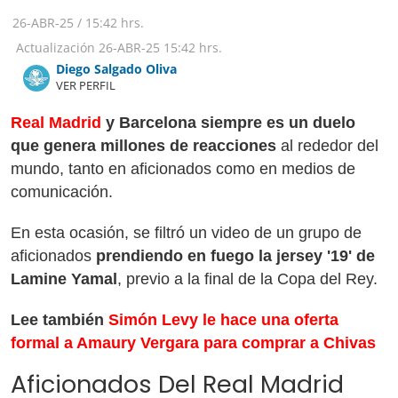
26-ABR-25
/
15:42 hrs.
Actualización
26-ABR-25
15:42 hrs.
Diego Salgado Oliva
VER PERFIL
Real
Madrid
y Barcelona
siempre
es un duelo
que genera millones de reacciones
al rededor del
mundo, tanto en aficionados como en medios de
comunicación.
En esta ocasión, se filtró un video de un grupo de
aficionados
prendiendo en fuego la jersey '19' de
Lamine Yamal
, previo a la final de la Copa del Rey.
Lee también
Simón Levy le hace una oferta
formal a Amaury Vergara para comprar a Chivas
Aficionados Del Real Madrid