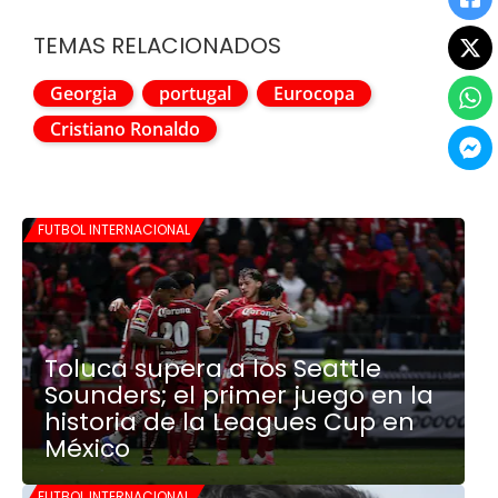
TEMAS RELACIONADOS
Georgia
portugal
Eurocopa
Cristiano Ronaldo
FUTBOL INTERNACIONAL
Toluca supera a los Seattle
Sounders; el primer juego en la
historia de la Leagues Cup en
México
FUTBOL INTERNACIONAL