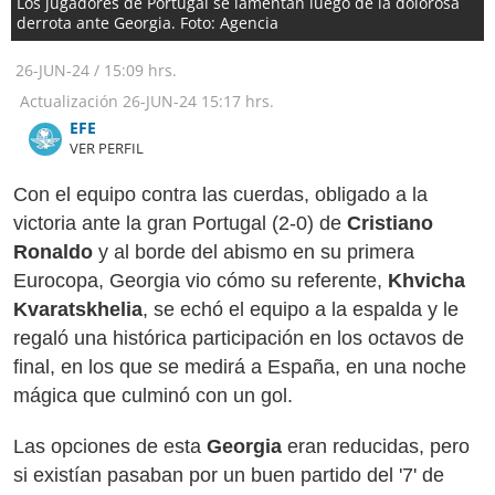
Los jugadores de Portugal se lamentan luego de la dolorosa
derrota ante Georgia. Foto: Agencia
26-JUN-24
/
15:09 hrs.
Actualización
26-JUN-24
15:17 hrs.
​​​​​​​EFE
VER PERFIL
Con el equipo contra las cuerdas, obligado a la
victoria ante la gran Portugal (2-0) de
Cristiano
Ronaldo
y al borde del abismo en su primera
Eurocopa, Georgia vio cómo su referente,
Khvicha
Kvaratskhelia
, se echó el equipo a la espalda y le
regaló una histórica participación en los octavos de
final, en los que se medirá a España, en una noche
mágica que culminó con un gol.
Las opciones de esta
Georgia
eran reducidas, pero
si existían pasaban por un buen partido del '7' de