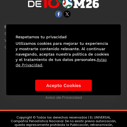
EL UNIVERSAL
Aviso Oportuno
Clase
Obituarios
Respetamos tu privacidad
ViveUSA
Consultas
Utilizamos cookies para mejorar tu experiencia
Confabulario
y mostrarte contenido relevante. Al continuar
navegando, aceptas nuestra política de cookies
y el tratamiento de tus datos personales.
Aviso
de Privacidad
.
Selección Mexicana
Actualidad Mundialista
Historia de los Mundiales
Lo viral
Anécdotas Mundialistas
Acepto Cookies
Las Sedes
Las Figuras
Tendencias
Directorio
Consultas
Aviso de Privacidad
Copyright © Todos los derechos reservados | EL UNIVERSAL,
Compañía Periodística Nacional. De no existir previa autorización,
queda expresamente prohibida la Publicación, retransmisión,