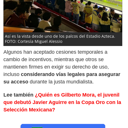
Así es la vista desde uno de los palcos del Estadio Azteca.
FOTO: Cortesía Miguel Alessio
Algunos han aceptado cesiones temporales a
cambio de incentivos, mientras que otros se
mantienen firmes en exigir su derecho de uso,
incluso
considerando vías legales para asegurar
su acceso
durante la justa mundialista.
Lee también
¿Quién es Gilberto Mora, el juvenil
que debutó Javier Aguirre en la Copa Oro con la
Selección Mexicana?