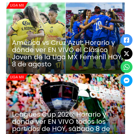
LIGA MX
América vs Cruz Azul: Horario y
dónde ver EN VIVO el Clásico
Joven de la Liga MX Femenil HOY,
8 de agosto
LIGA MX
Leagues Cup 2026: Horario y
dónde ver EN VIVO todos los
partidos de HOY, sábado 8 de