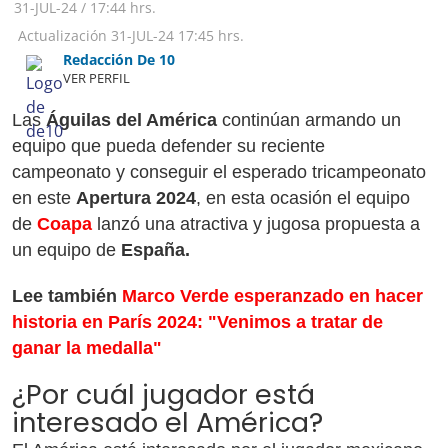
31-JUL-24
/
17:44 hrs.
Actualización
31-JUL-24
17:45 hrs.
Redacción De 10
VER PERFIL
Las
Águilas del América
continúan armando un
equipo que pueda defender su reciente
campeonato y conseguir el esperado tricampeonato
en este
Apertura 2024
, en esta ocasión el equipo
de
Coapa
lanzó una atractiva y jugosa propuesta a
un equipo de
España.
Lee también
Marco Verde esperanzado en hacer
historia en París 2024: "Venimos a tratar de
ganar la medalla"
¿Por cuál jugador está
interesado el América?