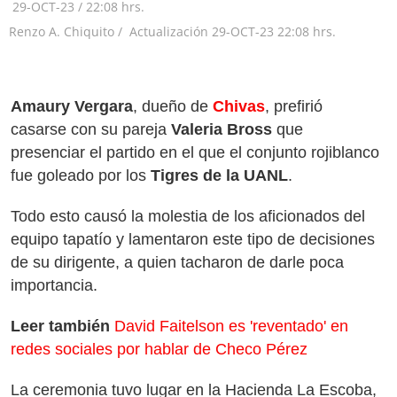
29-OCT-23
/
22:08 hrs.
Renzo A. Chiquito /
Actualización
29-OCT-23
22:08 hrs.
Amaury Vergara
, dueño de
Chivas
, prefirió
casarse con su pareja
Valeria Bross
que
presenciar el partido en el que el conjunto rojiblanco
fue goleado por los
Tigres de la UANL
.
Todo esto causó la molestia de los aficionados del
equipo tapatío y lamentaron este tipo de decisiones
de su dirigente, a quien tacharon de darle poca
importancia.
Leer también
David Faitelson es 'reventado' en
redes sociales por hablar de Checo Pérez
La ceremonia tuvo lugar en la Hacienda La Escoba,