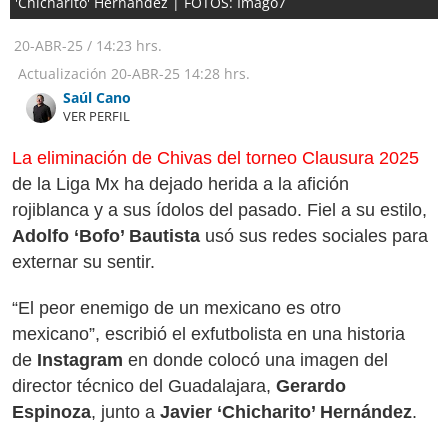
'Chicharito' Hernández | FOTOS: Imago7
20-ABR-25
/
14:23 hrs.
Actualización
20-ABR-25
14:28 hrs.
Saúl Cano
VER PERFIL
La eliminación de Chivas del torneo Clausura 2025
de la Liga Mx ha dejado herida a la afición
rojiblanca y a sus ídolos del pasado. Fiel a su estilo,
Adolfo ‘Bofo’ Bautista
usó sus redes sociales para
externar su sentir.
“El peor enemigo de un mexicano es otro
mexicano”, escribió el exfutbolista en una historia
de
Instagram
en donde colocó una imagen del
director técnico del Guadalajara,
Gerardo
Espinoza
, junto a
Javier ‘Chicharito’ Hernández
.