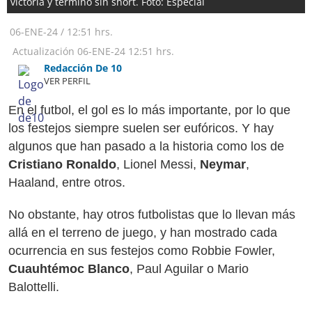
victoria y terminó sin short. Foto: Especial
06-ENE-24
/
12:51 hrs.
Actualización
06-ENE-24
12:51 hrs.
Redacción De 10
VER PERFIL
En el futbol, el gol es lo más importante, por lo que
los festejos siempre suelen ser eufóricos. Y hay
algunos que han pasado a la historia como los de
Cristiano Ronaldo
, Lionel Messi,
Neymar
,
Haaland, entre otros.
No obstante, hay otros futbolistas que lo llevan más
allá en el terreno de juego, y han mostrado cada
ocurrencia en sus festejos como Robbie Fowler,
Cuauhtémoc Blanco
, Paul Aguilar o Mario
Balottelli.