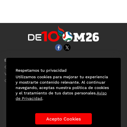
EL UNIVERSAL
Aviso Oportuno
Clase
Obituarios
Respetamos tu privacidad
ViveUSA
Consultas
Utilizamos cookies para mejorar tu experiencia
Confabulario
y mostrarte contenido relevante. Al continuar
navegando, aceptas nuestra política de cookies
y el tratamiento de tus datos personales.
Aviso
de Privacidad
.
Selección Mexicana
Actualidad Mundialista
Historia de los Mundiales
Lo viral
Anécdotas Mundialistas
Acepto Cookies
Las Sedes
Las Figuras
Tendencias
Directorio
Consultas