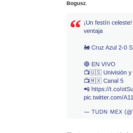
Bogusz
.
¡Un festín celeste
ventaja
🚂 Cruz Azul 2-0 
🔴 EN VIVO
📺🇺🇸 Univisión 
📺🇲🇽 Canal 5
📲
https://t.co/ot
pic.twitter.com/
— TUDN MEX (