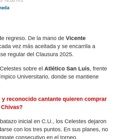
5
14:00 hrs.
ineda
 de regreso. De la mano de
Vicente
cada vez más aceitada y se encarrila a
ase regular del Clausura 2025.
 Celestes sobre el
Atlético San Luis
, frente
límpico Universitario, donde se mantiene
 y reconocido cantante quieren comprar
á Chivas?
atazo inicial en C.U., los Celestes dejaron
arse con los tres puntos. En sus planes, no
mpate consecutivo en el torneo.