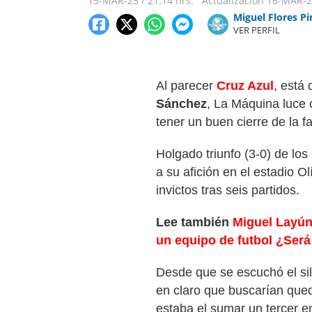
15-MAR-25
/
21:14 hrs.
Actualización
16-MAR-2
Miguel Flores P
VER PERFIL
Al parecer
Cruz Azul
, está
Sánchez
, La Máquina luce 
tener un buen cierre de la f
Holgado triunfo (3-0) de los
a su afición en el estadio O
invictos tras seis partidos.
Lee también
Miguel Layún
un equipo de futbol ¿Ser
Desde que se escuchó el silb
en claro que buscarían qued
estaba el sumar un tercer e