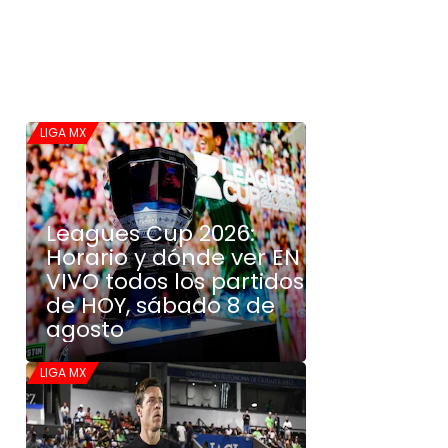
LIGA MX
Leagues Cup 2026:
Horario y dónde ver EN
VIVO todos los partidos
de HOY, sábado 8 de
agosto
LIGA MX