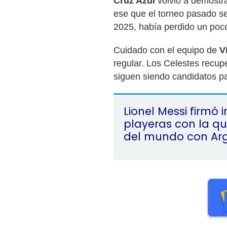
Cruz Azul
volvió a demostra
ese que el torneo pasado s
2025, había perdido un poc
Cuidado con el equipo de
V
regular. Los Celestes recup
siguen siendo candidatos par
Lionel Messi firmó 
playeras con la q
del mundo con Ar