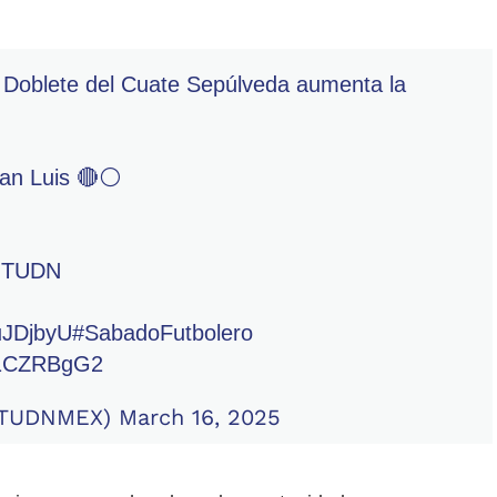
! Doblete del Cuate Sepúlveda aumenta la
San Luis 🔴⚪
y TUDN
SuJDjbyU
#SabadoFutbolero
A11CZRBgG2
@TUDNMEX)
March 16, 2025