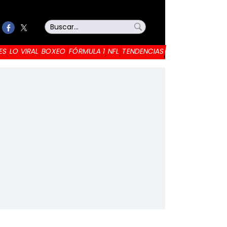
ES
LO VIRAL
BOXEO
FÓRMULA 1
NFL
TENDENCIAS