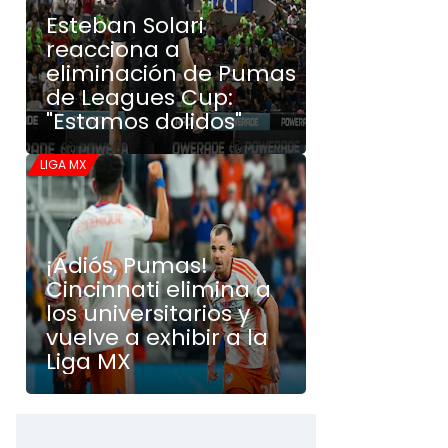
Esteban Solari
reacciona a
eliminación de Pumas
de Leagues Cup:
"Estamos dolidos"
LIGA MX
¡Adiós, Pumas!
Cincinnati elimina a
los universitarios y
vuelve a exhibir a la
Liga MX