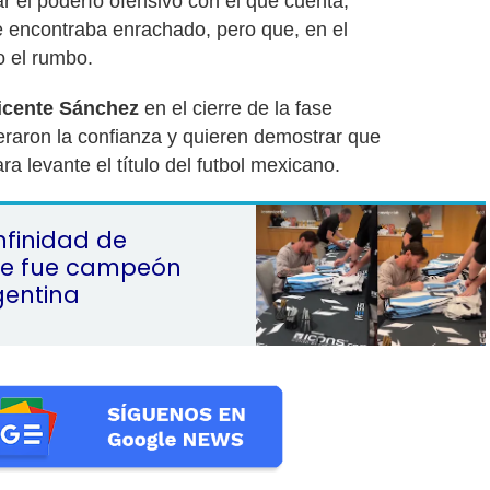
r el poderío ofensivo con el que cuenta,
e encontraba enrachado, pero que, en el
o el rumbo.
icente Sánchez
en el cierre de la fase
eraron la confianza y quieren demostrar que
a levante el título del futbol mexicano.
infinidad de
ue fue campeón
gentina