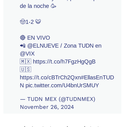
de la noche 🥳
🤠1-2 🐯
🔴 EN VIVO
📲
@ELNUEVE
/ Zona TUDN en
@VIX
🇲🇽
https://t.co/h7FgzHgQgB
🇺🇸
https://t.co/cBTrCh2Qxn
#EllasEnTUD
N
pic.twitter.com/U4bnUrSMUY
— TUDN MEX (@TUDNMEX)
November 26, 2024