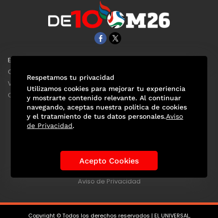
EL UNIVERSAL
Aviso Oportuno
Clase
Obituarios
Respetamos tu privacidad
ViveUSA
Consultas
Utilizamos cookies para mejorar tu experiencia
Confabulario
y mostrarte contenido relevante. Al continuar
navegando, aceptas nuestra política de cookies
y el tratamiento de tus datos personales.
Aviso
de Privacidad
.
Selección Mexicana
Actualidad Mundialista
Historia de los Mundiales
Lo viral
Anécdotas Mundialistas
Acepto Cookies
Las Sedes
Las Figuras
Tendencias
Directorio
Consultas
Aviso de Privacidad
Copyright © Todos los derechos reservados | EL UNIVERSAL,