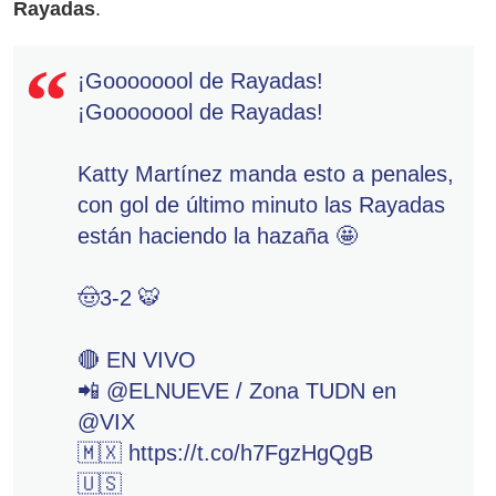
Rayadas
.
¡Goooooool de Rayadas!
¡Goooooool de Rayadas!
Katty Martínez manda esto a penales,
con gol de último minuto las Rayadas
están haciendo la hazaña 🤩
🤠3-2 🐯
🔴 EN VIVO
📲
@ELNUEVE
/ Zona TUDN en
@VIX
🇲🇽
https://t.co/h7FgzHgQgB
🇺🇸