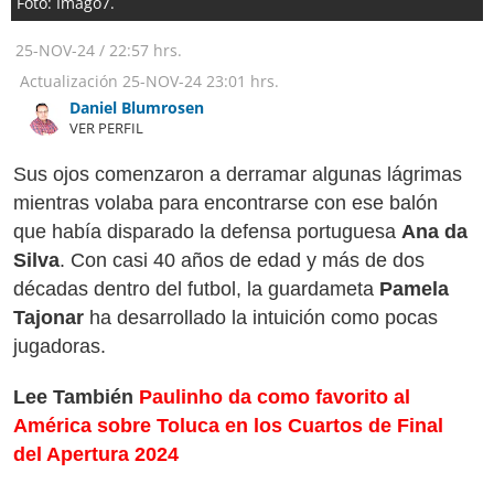
Foto: Imago7.
25-NOV-24
/
22:57 hrs.
Actualización
25-NOV-24
23:01 hrs.
Daniel Blumrosen
VER PERFIL
Sus ojos comenzaron a derramar algunas lágrimas
mientras volaba para encontrarse con ese balón
que había disparado la defensa portuguesa
Ana da
Silva
. Con casi 40 años de edad y más de dos
décadas dentro del futbol, la guardameta
Pamela
Tajonar
ha desarrollado la intuición como pocas
jugadoras.
Lee También
Paulinho da como favorito al
América sobre Toluca en los Cuartos de Final
del Apertura 2024