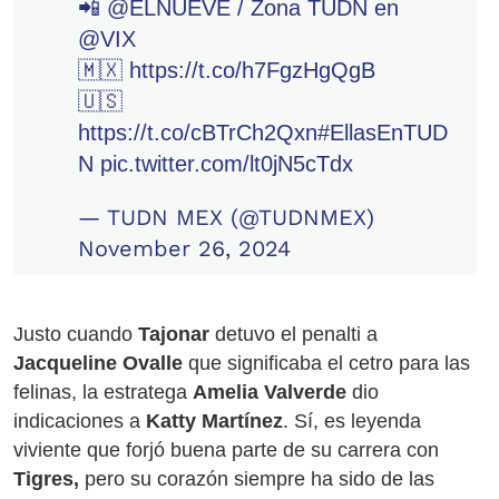
📲
@ELNUEVE
/ Zona TUDN en
@VIX
🇲🇽
https://t.co/h7FgzHgQgB
🇺🇸
https://t.co/cBTrCh2Qxn
#EllasEnTUD
N
pic.twitter.com/lt0jN5cTdx
— TUDN MEX (@TUDNMEX)
November 26, 2024
Justo cuando
Tajonar
detuvo el penalti a
Jacqueline Ovalle
que significaba el cetro para las
felinas, la estratega
Amelia Valverde
dio
indicaciones a
Katty Martínez
. Sí, es leyenda
viviente que forjó buena parte de su carrera con
Tigres,
pero su corazón siempre ha sido de las