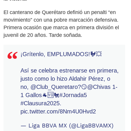
El canterano de Querétaro definió un penalti “en
movimiento” con una pobre marcación defensiva.
Primera ocasión que marca en primera división el
juvenil de 20 años. Tarde soñada.
¡Grítenlo, EMPLUMADOS!🐓💥
Así se celebra estrenarse en primera,
justo como lo hizo Aldahir Pérez, o
no,
@Club_Queretaro
?😏
@Chivas
1-
1 Gallos🐐🆚🐔
#Jornada5
#Clausura2025
.
pic.twitter.com/8Nm4U0Hvd2
— Liga BBVA MX (@LigaBBVAMX)