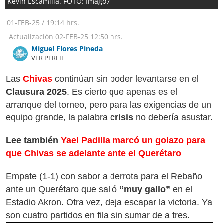
Kevin Escamilla. FOTO: Imago7
01-FEB-25
/
19:14 hrs.
Actualización
02-FEB-25
12:50 hrs.
Miguel Flores Pineda
VER PERFIL
Las
Chivas
continúan sin poder levantarse en el
Clausura 2025
. Es cierto que apenas es el
arranque del torneo, pero para las exigencias de un
equipo grande, la palabra
crisis
no debería asustar.
Lee también
Yael Padilla marcó un golazo para
que Chivas se adelante ante el Querétaro
Empate (1-1) con sabor a derrota para el Rebaño
ante un Querétaro que salió
“muy gallo”
en el
Estadio Akron. Otra vez, deja escapar la victoria. Ya
son cuatro partidos en fila sin sumar de a tres.