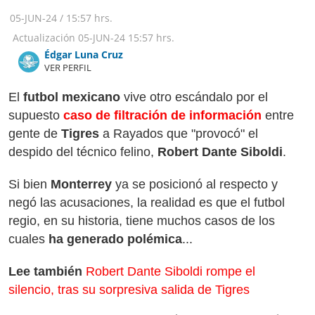
05-JUN-24
/
15:57 hrs.
Actualización
05-JUN-24
15:57 hrs.
Édgar Luna Cruz
VER PERFIL
El
futbol mexicano
vive otro escándalo por el
supuesto
caso de filtración de información
entre
gente de
Tigres
a Rayados que "provocó" el
despido del técnico felino,
Robert Dante Siboldi
.
Si bien
Monterrey
ya se posicionó al respecto y
negó las acusaciones, la realidad es que el futbol
regio, en su historia, tiene muchos casos de los
cuales
ha generado polémica
...
Lee también
Robert Dante Siboldi rompe el
silencio, tras su sorpresiva salida de Tigres