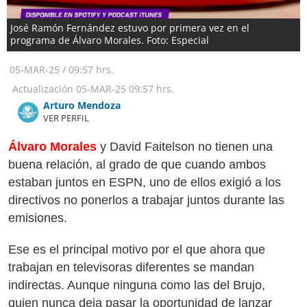
José Ramón Fernández estuvo por primera vez en el
programa de Álvaro Morales. Foto: Especial
05-MAR-25
/
09:57 hrs.
Actualización
05-MAR-25
09:57 hrs.
Arturo Mendoza
VER PERFIL
Álvaro Morales
y David Faitelson no tienen una
buena relación, al grado de que cuando ambos
estaban juntos en ESPN, uno de ellos exigió a los
directivos no ponerlos a trabajar juntos durante las
emisiones.
Ese es el principal motivo por el que ahora que
trabajan en televisoras diferentes se mandan
indirectas. Aunque ninguna como las del Brujo,
quien nunca deja pasar la oportunidad de lanzar