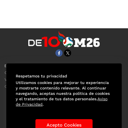
EL UNIVERSAL
Aviso Oportuno
Clase
Obituarios
Respetamos tu privacidad
ViveUSA
Consultas
Utilizamos cookies para mejorar tu experiencia
Confabulario
y mostrarte contenido relevante. Al continuar
navegando, aceptas nuestra política de cookies
y el tratamiento de tus datos personales.
Aviso
de Privacidad
.
Selección Mexicana
Actualidad Mundialista
Historia de los Mundiales
Lo viral
Anécdotas Mundialistas
Acepto Cookies