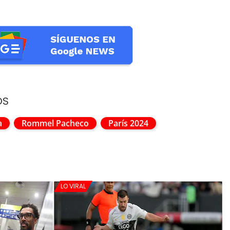
OS
a
Rommel Pacheco
París 2024
LO VIRAL