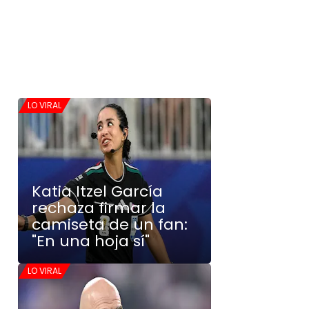
LO VIRAL
Katia Itzel García
rechaza firmar la
camiseta de un fan:
"En una hoja sí"
LO VIRAL