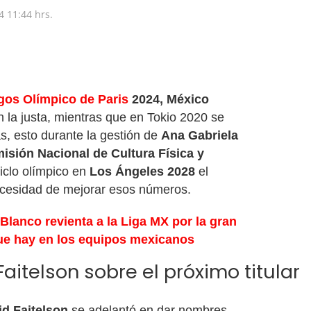
4
11:44 hrs.
gos Olímpico de Paris
2024,
México
n la justa, mientras que en Tokio 2020 se
s, esto durante la gestión de
Ana Gabriela
isión Nacional de Cultura Física y
ciclo olímpico en
Los Ángeles 2028
el
necesidad de mejorar esos números.
lanco revienta a la Liga MX por la gran
que hay en los equipos mexicanos
aitelson sobre el próximo titular
id Faitelson
se adelantó en dar nombres