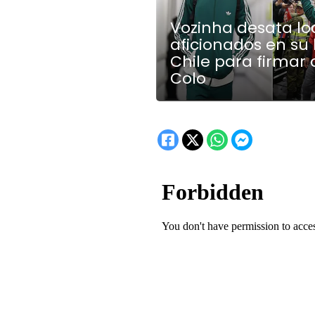
Vozinha desata lo
aficionados en su
Chile para firmar
Colo