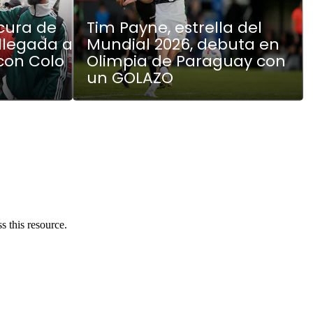
cura de
Tim Payne, estrella del
 llegada a
Mundial 2026, debuta en
 con Colo
Olimpia de Paraguay con
un GOLAZO