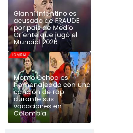
Gianni Infantino es
acusado de FRAUDE
por país de Medio
Oriente que jugó el
Mundial 2026
LO VIRAL
Memo Ochoa es
homenajeado con una
canción de rap
durante sus
vacaciones en
Colombia