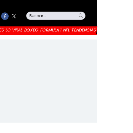
ES
LO VIRAL
BOXEO
FÓRMULA 1
NFL
TENDENCIAS