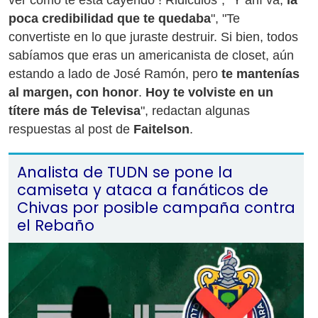
ver cómo te está cayendo ! Ridiculos", "Y ahí va,
la
poca credibilidad que te quedaba
", "Te
convertiste en lo que juraste destruir. Si bien, todos
sabíamos que eras un americanista de closet, aún
estando a lado de José Ramón, pero
te mantenías
al margen, con honor
.
Hoy te volviste en un
títere más de Televisa
", redactan algunas
respuestas al post de
Faitelson
.
Analista de TUDN se pone la
camiseta y ataca a fanáticos de
Chivas por posible campaña contra
el Rebaño