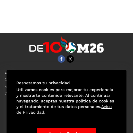
EL UNIVERSAL
Aviso Oportuno
Clase
Obituarios
Respetamos tu privacidad
ViveUSA
Consultas
Utilizamos cookies para mejorar tu experiencia
Confabulario
y mostrarte contenido relevante. Al continuar
navegando, aceptas nuestra política de cookies
y el tratamiento de tus datos personales.
Aviso
de Privacidad
.
Selección Mexicana
Actualidad Mundialista
Historia de los Mundiales
Lo viral
Anécdotas Mundialistas