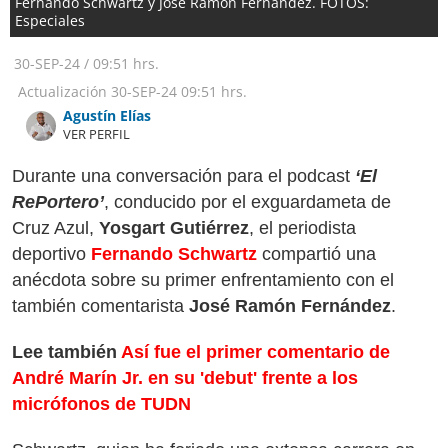
Fernando Schwartz y José Ramón Fernández. FOTOS:
Especiales
30-SEP-24
/
09:51 hrs.
Actualización
30-SEP-24
09:51 hrs.
Agustín Elías
VER PERFIL
Durante una conversación para el podcast
‘El
RePortero’
, conducido por el exguardameta de
Cruz Azul,
Yosgart Gutiérrez
, el periodista
deportivo
Fernando Schwartz
compartió una
anécdota sobre su primer enfrentamiento con el
también comentarista
José Ramón Fernández
.
Lee también
Así fue el primer comentario de
André Marín Jr. en su 'debut' frente a los
micrófonos de TUDN