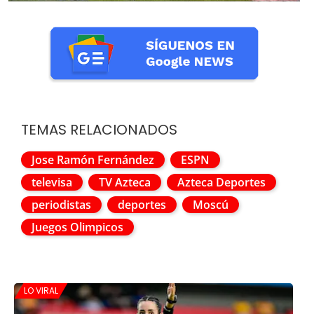
TEMAS RELACIONADOS
Jose Ramón Fernández
ESPN
televisa
TV Azteca
Azteca Deportes
periodistas
deportes
Moscú
Juegos Olimpicos
LO VIRAL