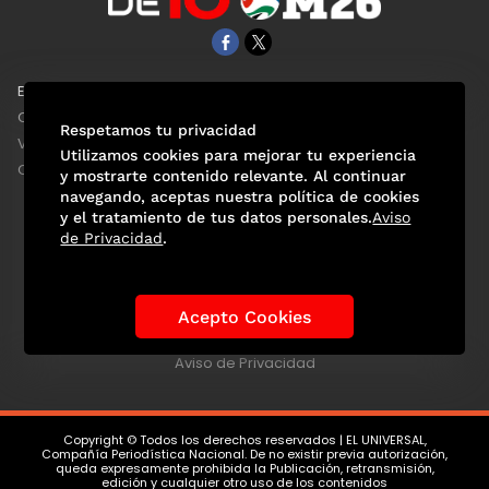
EL UNIVERSAL
Aviso Oportuno
Clase
Obituarios
Respetamos tu privacidad
ViveUSA
Consultas
Utilizamos cookies para mejorar tu experiencia
Confabulario
y mostrarte contenido relevante. Al continuar
navegando, aceptas nuestra política de cookies
y el tratamiento de tus datos personales.
Aviso
de Privacidad
.
Selección Mexicana
Actualidad Mundialista
Historia de los Mundiales
Lo viral
Anécdotas Mundialistas
Acepto Cookies
Las Sedes
Las Figuras
Tendencias
Directorio
Consultas
Aviso de Privacidad
Copyright © Todos los derechos reservados | EL UNIVERSAL,
Compañía Periodística Nacional. De no existir previa autorización,
queda expresamente prohibida la Publicación, retransmisión,
edición y cualquier otro uso de los contenidos