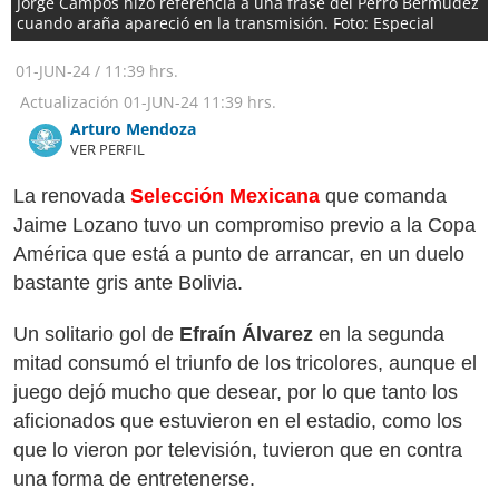
Jorge Campos hizo referencia a una frase del Perro Bermúdez
cuando araña apareció en la transmisión. Foto: Especial
01-JUN-24
/
11:39 hrs.
Actualización
01-JUN-24
11:39 hrs.
Arturo Mendoza
VER PERFIL
La renovada
Selección Mexicana
que comanda
Jaime Lozano tuvo un compromiso previo a la Copa
América que está a punto de arrancar, en un duelo
bastante gris ante Bolivia.
Un solitario gol de
Efraín Álvarez
en la segunda
mitad consumó el triunfo de los tricolores, aunque el
juego dejó mucho que desear, por lo que tanto los
aficionados que estuvieron en el estadio, como los
que lo vieron por televisión, tuvieron que en contra
una forma de entretenerse.