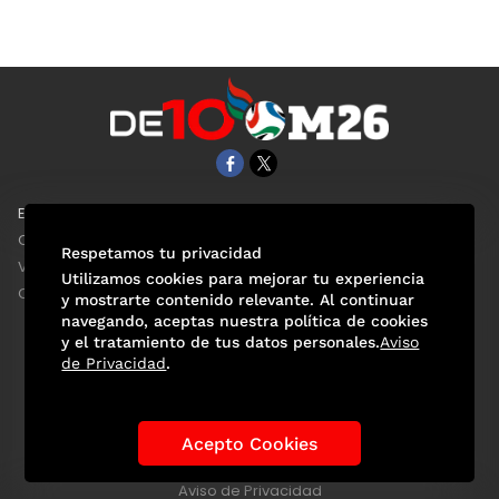
EL UNIVERSAL
Aviso Oportuno
Clase
Obituarios
Respetamos tu privacidad
ViveUSA
Consultas
Utilizamos cookies para mejorar tu experiencia
Confabulario
y mostrarte contenido relevante. Al continuar
navegando, aceptas nuestra política de cookies
y el tratamiento de tus datos personales.
Aviso
de Privacidad
.
Selección Mexicana
Actualidad Mundialista
Historia de los Mundiales
Lo viral
Anécdotas Mundialistas
Acepto Cookies
Las Sedes
Las Figuras
Tendencias
Directorio
Consultas
Aviso de Privacidad