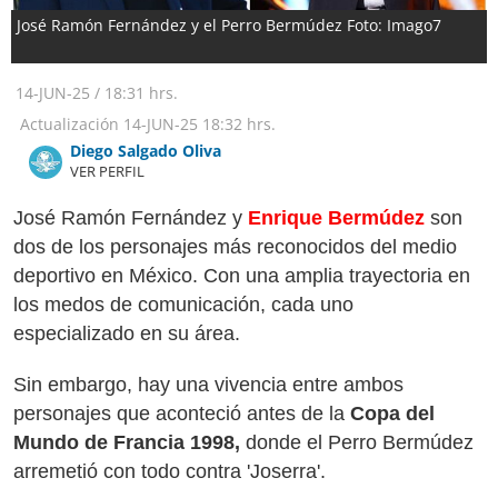
José Ramón Fernández y el Perro Bermúdez Foto: Imago7
14-JUN-25
/
18:31 hrs.
Actualización
14-JUN-25
18:32 hrs.
Diego Salgado Oliva
VER PERFIL
José Ramón Fernández y
Enrique Bermúdez
son
dos de los personajes más reconocidos del medio
deportivo en México. Con una amplia trayectoria en
los medos de comunicación, cada uno
especializado en su área.
Sin embargo, hay una vivencia entre ambos
personajes que aconteció antes de la
Copa del
Mundo de Francia 1998,
donde el Perro Bermúdez
arremetió con todo contra 'Joserra'.