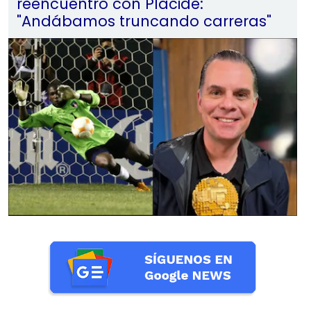
reencuentro con Placide:
"Andábamos truncando carreras"