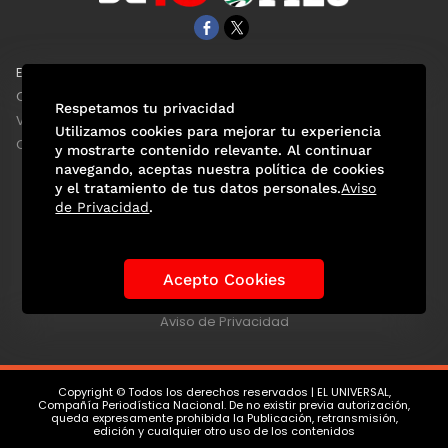
EL UNIVERSAL
Aviso Oportuno
Clase
Obituarios
Respetamos tu privacidad
ViveUSA
Consultas
Utilizamos cookies para mejorar tu experiencia
Confabulario
y mostrarte contenido relevante. Al continuar
navegando, aceptas nuestra política de cookies
y el tratamiento de tus datos personales.
Aviso
de Privacidad
.
Selección Mexicana
Actualidad Mundialista
Historia de los Mundiales
Lo viral
Anécdotas Mundialistas
Acepto Cookies
Las Sedes
Las Figuras
Tendencias
Directorio
Consultas
Aviso de Privacidad
Copyright © Todos los derechos reservados | EL UNIVERSAL,
Compañía Periodística Nacional. De no existir previa autorización,
queda expresamente prohibida la Publicación, retransmisión,
edición y cualquier otro uso de los contenidos