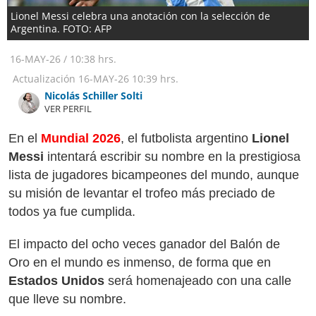
Lionel Messi celebra una anotación con la selección de
Argentina. FOTO: AFP
16-MAY-26
/
10:38 hrs.
Actualización
16-MAY-26
10:39 hrs.
Nicolás Schiller Solti
VER PERFIL
En el
Mundial 2026
, el futbolista argentino
Lionel
Messi
intentará escribir su nombre en la prestigiosa
lista de jugadores bicampeones del mundo, aunque
su misión de levantar el trofeo más preciado de
todos ya fue cumplida.
El impacto del ocho veces ganador del Balón de
Oro en el mundo es inmenso, de forma que en
Estados Unidos
será homenajeado con una calle
que lleve su nombre.