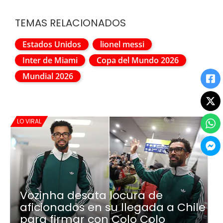
TEMAS RELACIONADOS
Estados Unidos
lionel messi
Inter de Miami
Copa del Mundo 2026
Mundial 2026
LO VIRAL
Vozinha desata locura de
aficionados en su llegada a Chile
para firmar con Colo Colo