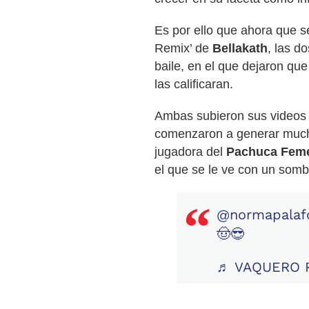
Es por ello que ahora que 
Remix’ de
Bellakath
, las d
baile, en el que dejaron qu
las calificaran.
Ambas subieron sus videos 
comenzaron a generar muchos
jugadora del
Pachuca Feme
el que se le ve con un somb
@normapalaf
🤠😎
♬ VAQUERO R