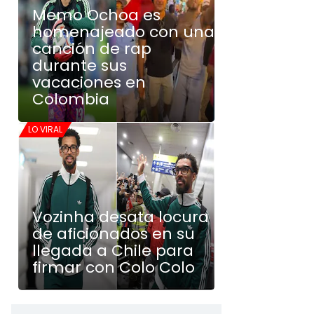
Memo Ochoa es
homenajeado con una
canción de rap
durante sus
vacaciones en
Colombia
LO VIRAL
Vozinha desata locura
de aficionados en su
llegada a Chile para
firmar con Colo Colo