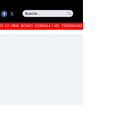
ES
LO VIRAL
BOXEO
FÓRMULA 1
NFL
TENDENCIAS