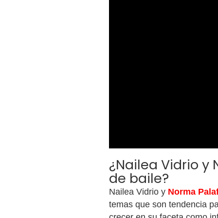
¿Nailea Vidrio y
de baile?
Nailea Vidrio y
Norma Pala
temas que son tendencia par
crecer en su faceta como in