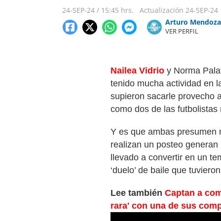
24-SEP-24
/
15:45 hrs.
Actualización
24-SEP-24
Arturo Mendoza
VER PERFIL
Nailea Vidrio
y Norma Palaf
tenido mucha actividad en l
supieron sacarle provecho a
como dos de las futbolista
Y es que ambas presumen 
realizan un posteo generan 
llevado a convertir en un t
‘duelo’ de baile que tuvieron
Lee también
Captan a com
rara' con una de sus com