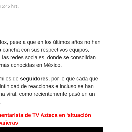
15:45 hrs.
ox, pese a que en los últimos años no han
a cancha con sus respectivos equipos,
 las redes sociales, donde se consolidan
s más conocidas en México.
miles de
seguidores
, por lo que cada que
infinidad de reacciones e incluso se han
ema viral, como recientemente pasó en un
.
entarista de TV Azteca en 'situación
pañeras