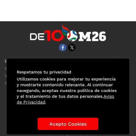
EL UNIVERSAL
Aviso Oportuno
Clase
Obituarios
Respetamos tu privacidad
ViveUSA
Consultas
Utilizamos cookies para mejorar tu experiencia
Confabulario
y mostrarte contenido relevante. Al continuar
navegando, aceptas nuestra política de cookies
y el tratamiento de tus datos personales.
Aviso
de Privacidad
.
Selección Mexicana
Actualidad Mundialista
Historia de los Mundiales
Lo viral
Anécdotas Mundialistas
Acepto Cookies
Las Sedes
Las Figuras
Tendencias
Directorio
Consultas