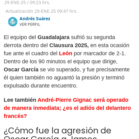
29-ENE-25
/
09:23 hrs.
Actualización
29-ENE-25
09:47 hrs.
Andrés Suárez
VER PERFIL
El equipo del
Guadalajara
sufrió su segunda
derrota dentro del
Clausura 2025,
en esta ocasión
fue ante el cuadro del
León
por marcador de 2-1.
Dentro de los 90 minutos el equipo que dirige,
Oscar García
se vio superado, y fue precisamente
él quien también no aguantó la presión y terminó
expulsado durante encuentro.
Lee también
André-Pierre Gignac será operado
de manera inmediata; ¿es el adiós del delantero
francés?
¿Cómo fue la agresión de