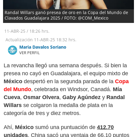
Randal Willars ganó presea de oro en la Copa del Mundo de
Clavados Guadalajara 2025 / FOTO: @COM_Mexico
11-ABR-25
/
18:26 hrs.
Actualización
11-ABR-25
18:32 hrs.
Maria Davalos Soriano
VER PERFIL
La revancha llegó una semana después. Si bien la
presea no cayó en Guadalajara, el equipo mixto de
México
despertó en la segunda parada de la
Copa
del Mundo
, celebrada en Windsor, Canadá.
Mía
Cueva
,
Osmar Olvera
,
Gaby Agúndez
y
Randal
Willars
se colgaron la medalla de plata en la
categoría de tres y diez metros.
Ahí,
México
sumó una puntuación de
412.70
unidades
. China sacó una ventaja de 66.10 puntos