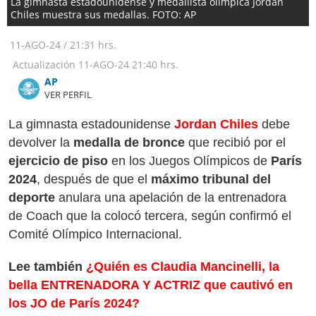
La gimnasta estadounidense y medallista olímpica Jordan
Chiles muestra sus medallas. FOTO: AP
11-AGO-24
/
21:31 hrs.
Actualización
11-AGO-24
21:40 hrs.
AP
VER PERFIL
La gimnasta estadounidense
Jordan Chiles
debe
devolver la
medalla de bronce
que recibió por el
ejercicio de piso
en los Juegos Olímpicos de
París
2024
, después de que el
máximo tribunal del
deporte
anulara una apelación de la entrenadora
de Coach que la colocó tercera, según confirmó el
Comité Olímpico Internacional.
Lee también
¿Quién es Claudia Mancinelli, la
bella ENTRENADORA Y ACTRIZ que cautivó en
los JO de París 2024?