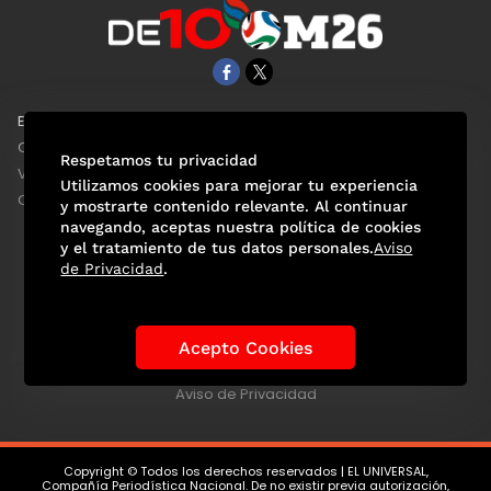
EL UNIVERSAL
Aviso Oportuno
Clase
Obituarios
Respetamos tu privacidad
ViveUSA
Consultas
Utilizamos cookies para mejorar tu experiencia
Confabulario
y mostrarte contenido relevante. Al continuar
navegando, aceptas nuestra política de cookies
y el tratamiento de tus datos personales.
Aviso
de Privacidad
.
Selección Mexicana
Actualidad Mundialista
Historia de los Mundiales
Lo viral
Anécdotas Mundialistas
Acepto Cookies
Las Sedes
Las Figuras
Tendencias
Directorio
Consultas
Aviso de Privacidad
Copyright © Todos los derechos reservados | EL UNIVERSAL,
Compañía Periodística Nacional. De no existir previa autorización,