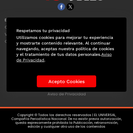
EL UNIVERSAL
Aviso Oportuno
Clase
Obituarios
Respetamos tu privacidad
ViveUSA
Consultas
Utilizamos cookies para mejorar tu experiencia
Confabulario
y mostrarte contenido relevante. Al continuar
navegando, aceptas nuestra política de cookies
y el tratamiento de tus datos personales.
Aviso
de Privacidad
.
Selección Mexicana
Actualidad Mundialista
Historia de los Mundiales
Lo viral
Anécdotas Mundialistas
Acepto Cookies
Las Sedes
Las Figuras
Tendencias
Directorio
Consultas
Aviso de Privacidad
Copyright © Todos los derechos reservados | EL UNIVERSAL,
Compañía Periodística Nacional. De no existir previa autorización,
queda expresamente prohibida la Publicación, retransmisión,
edición y cualquier otro uso de los contenidos