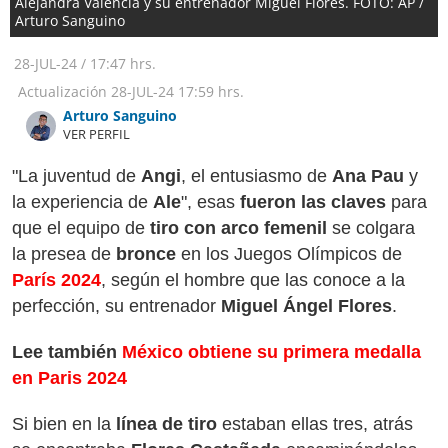
Alejandra Valencia y su entrenador Miguel Flores. FOTO: AP /
Arturo Sanguino
28-JUL-24
/
17:47 hrs.
Actualización
28-JUL-24
17:59 hrs.
Arturo Sanguino
VER PERFIL
"La juventud de
Angi
, el entusiasmo de
Ana Pau
y
la experiencia de
Ale
", esas
fueron las claves
para
que el equipo de
tiro con arco femenil
se colgara
la presea de
bronce
en los Juegos Olímpicos de
París 2024
, según el hombre que las conoce a la
perfección, su entrenador
Miguel Ángel Flores
.
Lee también
México obtiene su primera medalla
en Paris 2024
Si bien en la
línea de tiro
estaban ellas tres, atrás