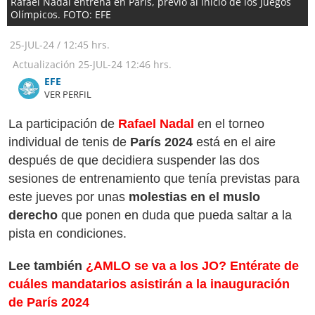
Rafael Nadal entrena en París, previo al inicio de los Juegos
Olímpicos. FOTO: EFE
25-JUL-24
/
12:45 hrs.
Actualización
25-JUL-24
12:46 hrs.
​​​​​​​EFE
VER PERFIL
La participación de
Rafael Nadal
en el torneo
individual de tenis de
París 2024
está en el aire
después de que decidiera suspender las dos
sesiones de entrenamiento que tenía previstas para
este jueves por unas
molestias en el muslo
derecho
que ponen en duda que pueda saltar a la
pista en condiciones.
Lee también
¿AMLO se va a los JO? Entérate de
cuáles mandatarios asistirán a la inauguración
de París 2024