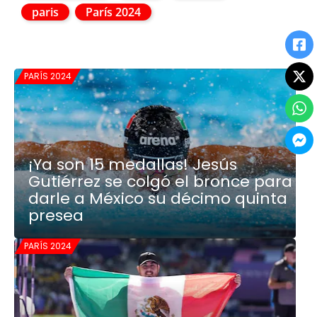
paris
París 2024
PARÍS 2024
¡Ya son 15 medallas! Jesús
Gutiérrez se colgó el bronce para
darle a México su décimo quinta
presea
PARÍS 2024