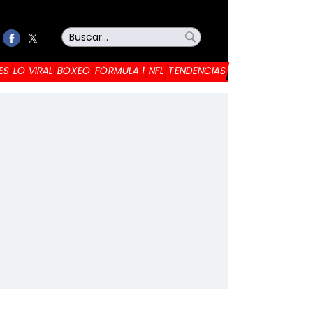
ES
LO VIRAL
BOXEO
FÓRMULA 1
NFL
TENDENCIAS