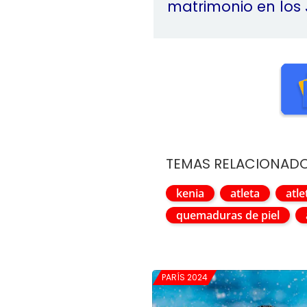
matrimonio en los 
TEMAS RELACIONAD
kenia
atleta
atle
quemaduras de piel
PARÍS 2024