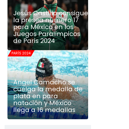
Jesús Castillo consigue
la presea número 17
para México en los
Juegos Paralímpicos
de Paris 2024
PARÍS 2024
Ángel Camacho se
cuelga la medalla de
plata en para
natación y México
llega a 16 medallas