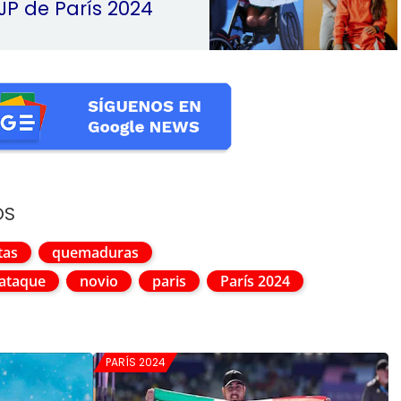
JP de París 2024
OS
tas
quemaduras
ataque
novio
paris
París 2024
PARÍS 2024