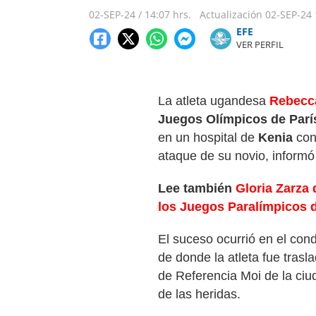
02-SEP-24
/
14:07 hrs.
Actualización
02-SEP-24
​​​​​​​EFE
VER PERFIL
La atleta ugandesa
Rebecc
Juegos Olímpicos de Parí
en un hospital de
Kenia
con
ataque de su novio, informó 
Lee también
Gloria Zarza 
los Juegos Paralímpicos d
El suceso ocurrió en el co
de donde la atleta fue trasl
de Referencia Moi de la ciu
de las heridas.